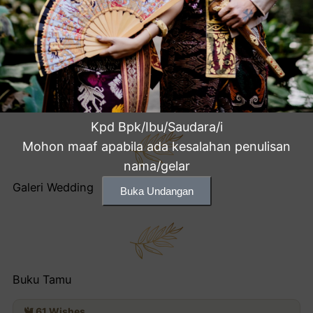
30 Juni 2023
Br Manggisari
desa manggisari pekutatan jembrana
View Map
Kpd Bpk/Ibu/Saudara/i
Mohon maaf apabila ada kesalahan penulisan
nama/gelar
Galeri Wedding
Buka Undangan
Buku Tamu
61
Wishes