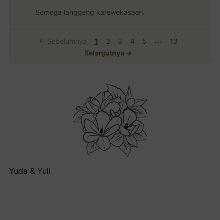
Semoga langgeng karewekasaan.
...
← Sebelumnya
1
2
3
4
5
13
Selanjutnya →
Yuda & Yuli