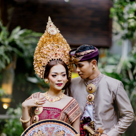
Yuli
Yuli Wulandari
Putri pertama dari pasangan
Rianto & Ni wayan seni
Br pengenderan , kedonganan , kuta , Badung
Acara Kami
JUMAT,