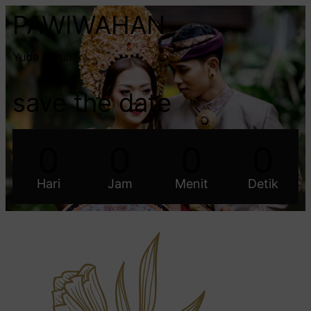
PAWIWAHAN
Yuda & Yuli
save the date
0
0
0
0
Hari
Jam
Menit
Detik