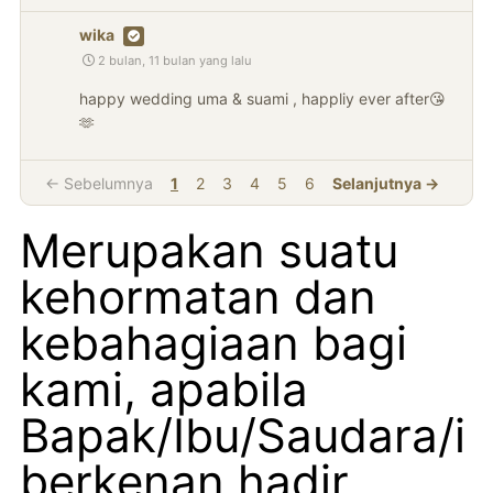
wika
2 bulan, 11 bulan yang lalu
happy wedding uma & suami , happliy ever after😘
🫶
← Sebelumnya
1
2
3
4
5
6
Selanjutnya →
Merupakan suatu
kehormatan dan
kebahagiaan bagi
kami, apabila
Bapak/Ibu/Saudara/i
berkenan hadir