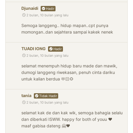
Djunaidi
Hadir
2 bulan, 10 bulan yang lalu
Semoga langgeng.. hidup mapan..cpt punya
momongan..dan sejahtera sampai kakek nenek
TUADI IONG
Hadir
2 bulan, 10 bulan yang lalu
selamat menempuh hidup baru made dan mawik,
dumogi langgeng riwekasan, penuh cinta dariku
untuk kalian berdua 🫶🏻🌻
tania
Tidak Hadir
2 bulan, 10 bulan yang lalu
selamat kak de dan kak wik, semoga bahagia selalu
dan diberkati ISWW. happy for both of youu ♥️
maaf gabisa dateng 🤗♥️