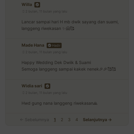
Willa
2 bulan, 11 bulan yang lalu
Lancar sampai hari H mb dwik sayang dan suami,
langgeng riwekasan ✨🤗🥰
Made Hana
Hadir
2 bulan, 11 bulan yang lalu
Happy Wedding Dek Dwiik & Suami
Semoga langgeng sampai kakek nenek🎉🎉🥰🥰
Widia sari
2 bulan, 11 bulan yang lalu
Hwd gung nana langgeng riwekasan🙏
← Sebelumnya
1
2
3
4
Selanjutnya →