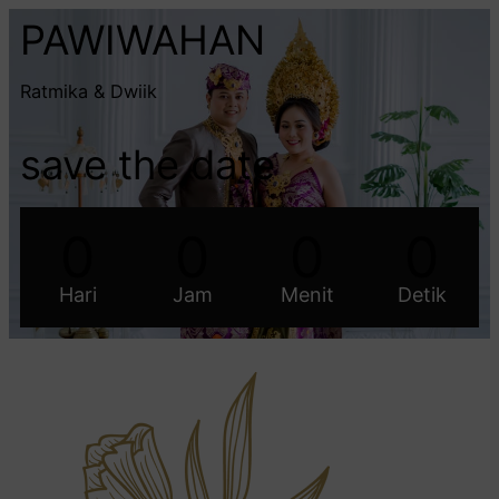
PAWIWAHAN
Ratmika & Dwiik
save the date
0
0
0
0
Hari
Jam
Menit
Detik