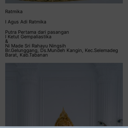
Ratmika
I Agus Adi Ratmika
Putra Pertama dari pasangan
I Ketut Gempaliastika
&
Ni Made Sri Rahayu Ningsih
Br.Gelunggang, Ds.Mundeh Kangin, Kec.Selemadeg
Barat, Kab.Tabanan