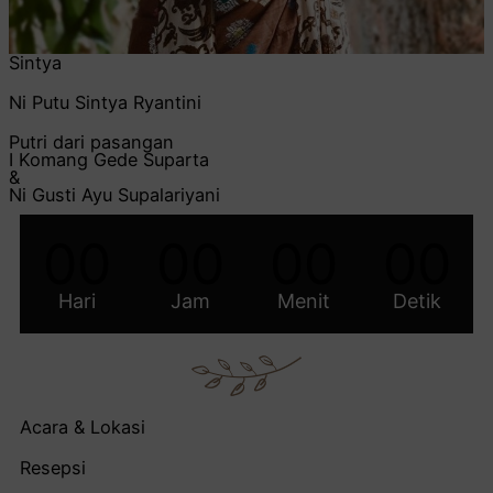
Sintya
Ni Putu Sintya Ryantini
Putri dari pasangan
I Komang Gede Suparta
&
Ni Gusti Ayu Supalariyani
00
00
00
00
Hari
Jam
Menit
Detik
Acara & Lokasi
Resepsi