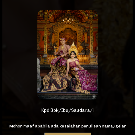
Kpd Bpk/Ibu/Saudara/i
Mohon maaf apabila ada kesalahan penulisan nama/gelar