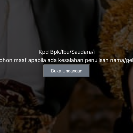
Kpd Bpk/Ibu/Saudara/i
ohon maaf apabila ada kesalahan penulisan nama/gel
Buka Undangan
an