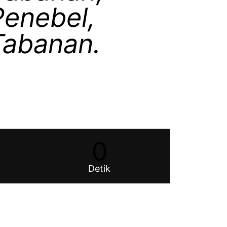
Penebel,
Tabanan.
0
Detik