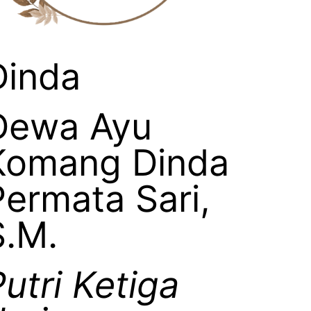
Dinda
Dewa Ayu
Komang Dinda
Permata Sari,
S.M.
utri Ketiga