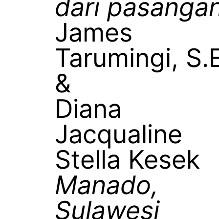
dari pasanga
James
Tarumingi, S.E
&
Diana
Jacqualine
Stella Kesek
Manado,
Sulawesi