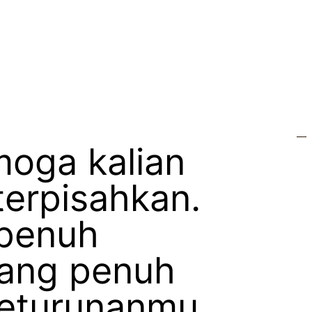
moga kalian
terpisahkan.
 penuh
yang penuh
keturunanmu.