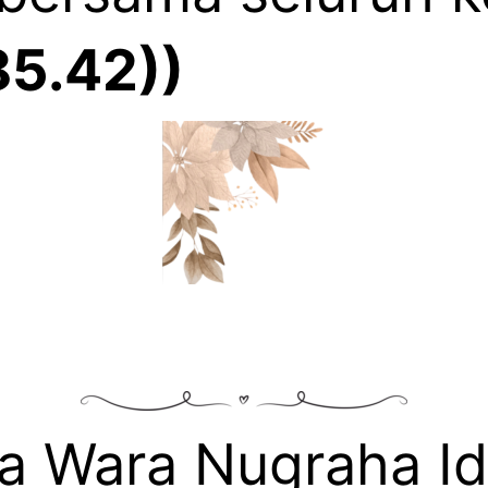
85.42))
ha Wara Nugraha I