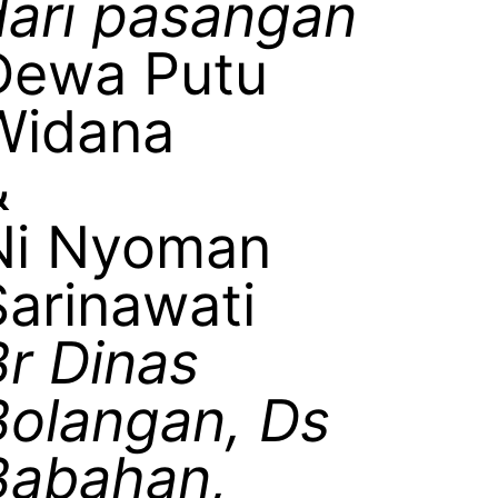
dari pasangan
Dewa Putu
Widana
&
Ni Nyoman
Sarinawati
Br Dinas
Bolangan, Ds
Babahan,