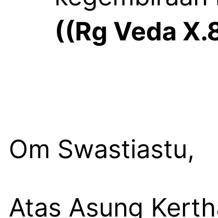
((Rg Veda X.
Om Swastiastu,
Atas Asung Kert