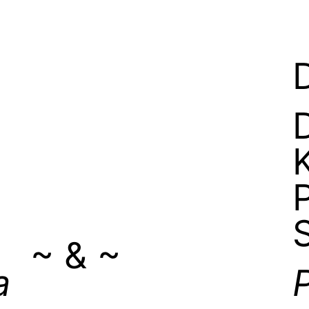
~ & ~
a
P