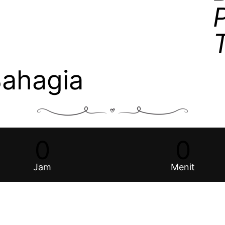
Bahagia
0
0
Jam
Menit