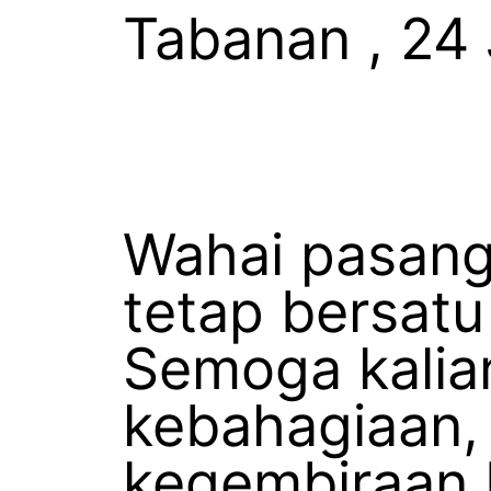
Tabanan , 24 
Wahai pasanga
tetap bersatu
Semoga kalia
kebahagiaan,
kegembiraan 