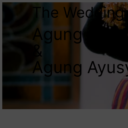
The Wedding 
Agung Yoga
&
Agung Ayus