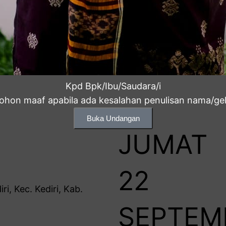
Kpd Bpk/Ibu/Saudara/i
ohon maaf apabila ada kesalahan penulisan nama/gel
Buka Undangan
JUMAT
22
ri, Kec. Kediri, Kab.
SEPTEM