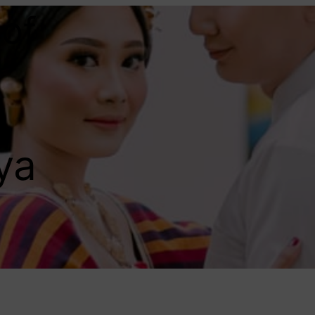
of
ya